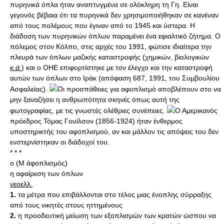
πυρηνικά όπλα ήταν αναπτυγμένα σε ολόκληρη τη Γη. Είναι
γεγονός βέβαια ότι τα πυρηνικά δεν χρησιμοποιήθηκαν σε κανέναν
από τους πολέμους που έγιναν από το 1945 και ύστερα. Η
διάδοση των πυρηνικών όπλων παραμένει ένα εφιαλτικό ζήτημα. Ο
πόλεμος στον Κόλπο, στις αρχές του 1991, φώτισε ιδιαίτερα την
πλευρά των όπλων μαζικής καταστροφής (χημικών, βιολογικών
κ.ά.
) και ο OHE επιφορτίστηκε με τον έλεγχο και την καταστροφή
αυτών των όπλων στο Ιράκ (απόφαση 687, 1991, του Συμβουλίου
Ασφαλείας).
Οι προσπάθειες για αφοπλισμό αποβλέπουν στο να
μην ξαναζήσει η ανθρωπότητα σκηνές όπως αυτή της
φωτογραφίας, με τις γνωστές ολέθριες συνέπειες.
Ο Αμερικανός
πρόεδρος Τόμας Γουίλσον (1856-1924) ήταν ένθερμος
υποστηρικτής του αφοπλισμού, αν και μάλλον τις απόψεις του δεν
ενστερνίστηκαν οι διάδοχοί του.
* * *
ο (Μ ἀφοπλισμός)
η αφαίρεση των όπλων
νεοελλ.
1.
τα μέτρα που επιβάλλονται στο τέλος μιας ένοπλης σύρραξης
από τους νικητές στους ηττημένους
2.
η προοδευτική μείωση των εξοπλισμών των κρατών ώσπου να