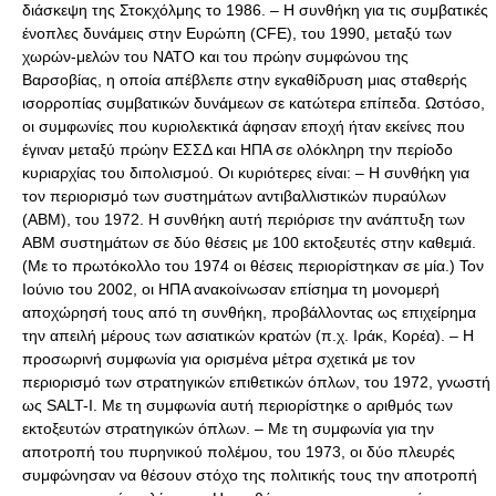
διάσκεψη της Στοκχόλμης το 1986. – Η συνθήκη για τις συμβατικές
ένοπλες δυνάμεις στην Ευρώπη (CFE), του 1990, μεταξύ των
χωρών-μελών του ΝΑΤΟ και του πρώην συμφώνου της
Βαρσοβίας, η οποία απέβλεπε στην εγκαθίδρυση μιας σταθερής
ισορροπίας συμβατικών δυνάμεων σε κατώτερα επίπεδα. Ωστόσο,
οι συμφωνίες που κυριολεκτικά άφησαν εποχή ήταν εκείνες που
έγιναν μεταξύ πρώην ΕΣΣΔ και ΗΠΑ σε ολόκληρη την περίοδο
κυριαρχίας του διπολισμού. Οι κυριότερες είναι: – Η συνθήκη για
τον περιορισμό των συστημάτων αντιβαλλιστικών πυραύλων
(ΑΒΜ), του 1972. Η συνθήκη αυτή περιόρισε την ανάπτυξη των
ΑΒΜ συστημάτων σε δύο θέσεις με 100 εκτοξευτές στην καθεμιά.
(Με το πρωτόκολλο του 1974 οι θέσεις περιορίστηκαν σε μία.) Τον
Ιούνιο του 2002, οι ΗΠΑ ανακοίνωσαν επίσημα τη μονομερή
αποχώρησή τους από τη συνθήκη, προβάλλοντας ως επιχείρημα
την απειλή μέρους των ασιατικών κρατών (π.χ. Ιράκ, Κορέα). – Η
προσωρινή συμφωνία για ορισμένα μέτρα σχετικά με τον
περιορισμό των στρατηγικών επιθετικών όπλων, του 1972, γνωστή
ως SALT-I. Με τη συμφωνία αυτή περιορίστηκε ο αριθμός των
εκτοξευτών στρατηγικών όπλων. – Με τη συμφωνία για την
αποτροπή του πυρηνικού πολέμου, του 1973, οι δύο πλευρές
συμφώνησαν να θέσουν στόχο της πολιτικής τους την αποτροπή