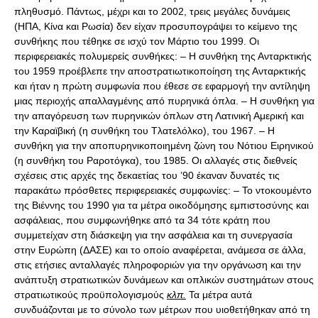
πληθυσμό. Πάντως, μέχρι και το 2002, τρεις μεγάλες δυνάμεις
(ΗΠΑ, Κίνα και Ρωσία) δεν είχαν προσυπογράψει το κείμενο της
συνθήκης που τέθηκε σε ισχύ τον Μάρτιο του 1999. Οι
περιφερειακές πολυμερείς συνθήκες: – Η συνθήκη της Ανταρκτικής
του 1959 προέβλεπε την αποστρατιωτικοποίηση της Ανταρκτικής
και ήταν η πρώτη συμφωνία που έθεσε σε εφαρμογή την αντίληψη
μιας περιοχής απαλλαγμένης από πυρηνικά όπλα. – Η συνθήκη για
την απαγόρευση των πυρηνικών όπλων στη Λατινική Αμερική και
την Καραϊβική (η συνθήκη του Τλατελόλκο), του 1967. – Η
συνθήκη για την αποπυρηνικοποιημένη ζώνη του Νότιου Ειρηνικού
(η συνθήκη του Ραροτόγκα), του 1985. Οι αλλαγές στις διεθνείς
σχέσεις στις αρχές της δεκαετίας του ’90 έκαναν δυνατές τις
παρακάτω πρόσθετες περιφερειακές συμφωνίες: – Το ντοκουμέντο
της Βιέννης του 1990 για τα μέτρα οικοδόμησης εμπιστοσύνης και
ασφάλειας, που συμφωνήθηκε από τα 34 τότε κράτη που
συμμετείχαν στη διάσκεψη για την ασφάλεια και τη συνεργασία
στην Ευρώπη (ΔΑΣΕ) και το οποίο αναφέρεται, ανάμεσα σε άλλα,
στις ετήσιες ανταλλαγές πληροφοριών για την οργάνωση και την
ανάπτυξη στρατιωτικών δυνάμεων και οπλικών συστημάτων στους
στρατιωτικούς προϋπολογισμούς
κλπ.
Τα μέτρα αυτά
συνδυάζονται με το σύνολο των μέτρων που υιοθετήθηκαν από τη