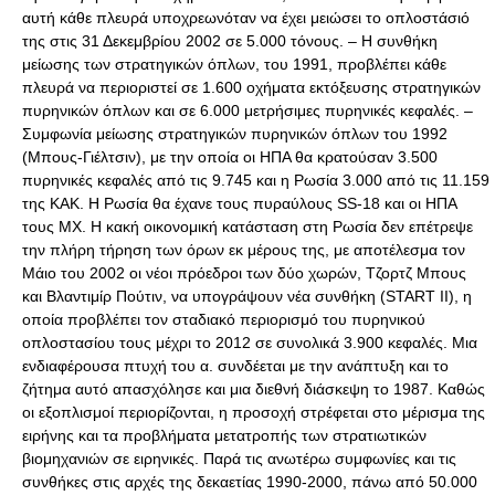
αυτή κάθε πλευρά υποχρεωνόταν να έχει μειώσει το οπλοστάσιό
της στις 31 Δεκεμβρίου 2002 σε 5.000 τόνους. – Η συνθήκη
μείωσης των στρατηγικών όπλων, του 1991, προβλέπει κάθε
πλευρά να περιοριστεί σε 1.600 οχήματα εκτόξευσης στρατηγικών
πυρηνικών όπλων και σε 6.000 μετρήσιμες πυρηνικές κεφαλές. –
Συμφωνία μείωσης στρατηγικών πυρηνικών όπλων του 1992
(Μπους-Γιέλτσιν), με την οποία οι ΗΠΑ θα κρατούσαν 3.500
πυρηνικές κεφαλές από τις 9.745 και η Ρωσία 3.000 από τις 11.159
της ΚΑΚ. Η Ρωσία θα έχανε τους πυραύλους SS-18 και οι ΗΠΑ
τους MX. Η κακή οικονομική κατάσταση στη Ρωσία δεν επέτρεψε
την πλήρη τήρηση των όρων εκ μέρους της, με αποτέλεσμα τον
Μάιο του 2002 οι νέοι πρόεδροι των δύο χωρών, Τζορτζ Μπους
και Βλαντιμίρ Πούτιν, να υπογράψουν νέα συνθήκη (START II), η
οποία προβλέπει τον σταδιακό περιορισμό του πυρηνικού
οπλοστασίου τους μέχρι το 2012 σε συνολικά 3.900 κεφαλές. Μια
ενδιαφέρουσα πτυχή του α. συνδέεται με την ανάπτυξη και το
ζήτημα αυτό απασχόλησε και μια διεθνή διάσκεψη το 1987. Καθώς
οι εξοπλισμοί περιορίζονται, η προσοχή στρέφεται στο μέρισμα της
ειρήνης και τα προβλήματα μετατροπής των στρατιωτικών
βιομηχανιών σε ειρηνικές. Παρά τις ανωτέρω συμφωνίες και τις
συνθήκες στις αρχές της δεκαετίας 1990-2000, πάνω από 50.000