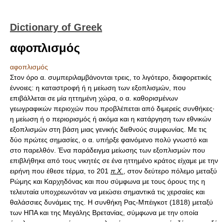
Dictionary of Greek
αφοπλισμός
αφοπλισμός
Στον όρο α. συμπεριλαμβάνονται τρεις, το λιγότερο, διαφορετικές
έννοιες: η καταστροφή ή η μείωση των εξοπλισμών, που
επιβάλλεται σε μία ηττημένη χώρα, ο α. καθορισμένων
γεωγραφικών περιοχών που προβλέπεται από διμερείς συνθήκες·
η μείωση ή ο περιορισμός ή ακόμα και η κατάργηση των εθνικών
εξοπλισμών στη βάση μιας γενικής διεθνούς συμφωνίας. Με τις
δύο πρώτες σημασίες, ο α. υπήρξε φαινόμενο πολύ γνωστό και
στο παρελθόν. Ένα παράδειγμα μείωσης των εξοπλισμών που
επιβλήθηκε από τους νικητές σε ένα ηττημένο κράτος είχαμε με την
ειρήνη που έθεσε τέρμα, το 201
π.Χ.
, στον δεύτερο πόλεμο μεταξύ
Ρώμης και Καρχηδόνας και που σύμφωνα με τους όρους της η
τελευταία υποχρεωνόταν να μειώσει σημαντικά τις χερσαίες και
θαλάσσιες δυνάμεις της. Η συνθήκη Ρας-Μπέιγκοτ (1818) μεταξύ
των ΗΠΑ και της Μεγάλης Βρετανίας, σύμφωνα με την οποία