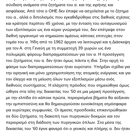
σύνδεση ανάμεσα στα ζητήματα του α. και της ειρήνης και
ασφάλειας. Από τότε ο OHE δεν έπαψε να ασχολείται με το ζήτημα
του α., αλλά ο διπολισμός που εγκαθιδρύθηκε στις διεθνείς σχέσεις
και κράτησε περίπου 45 χρόνια, με την ένταση του ανταγωνισμού
των εξοπλισμών ως ένα κύριο γνώρισμά του, δεν επέτρεψε στον
διεθνή οργανισμό να σημειώσει αμέσως κάποιες επιτυχίες στον
τομέα του α. Ήδη από το 1962 άρχισε να λειτουργεί και η Διάσκεψη
για τον Α. στη Γενεύη με τη συμμετοχή 39 χωρών ως ένα
πολυμερές φόρουμ διαπραγματεύσεων για τον α. Η προσέγγιση
του ζητήματος του α. δεν ήταν όμως πάντα η ίδια. Στην αρχή το
φάσμα των διαπραγματεύσεων ήταν ευρύτατο. Υπήρξαν σχέδια για
την ειρηνική και μόνο χρησιμοποίηση της ατομικής ενέργειας και για
τον έλεγχο και τη μείωση όλων των εξοπλισμών μέσω ενός
διεθνούς συστήματος. Η ελάχιστη πρόοδος που σημειώθηκε όμως
ώθησε στα τέλη της δεκαετίας του ‘50 σε μια μερική προσέγγιση,
με την ελπίδα ότι κάποια πρώτα, περιορισμένα βήματα θα αύξαναν
την εμπιστοσύνη και θα δημιουργούσαν ευνοϊκότερη ατμόσφαιρα
για ευρύτερες συμφωνίες. Οι άμεσες προσδοκίες επικεντρώθηκαν
σε δύο ζητήματα, τη διακοπή των πυρηνικών δοκιμών και τον
περιορισμό στη διάδοση των πυρηνικών όπλων. Στα μέσα της
δεκαετίας του ‘60 έγινε φανερό ότι ο γενικός και πλήρης α. δεν ήταν