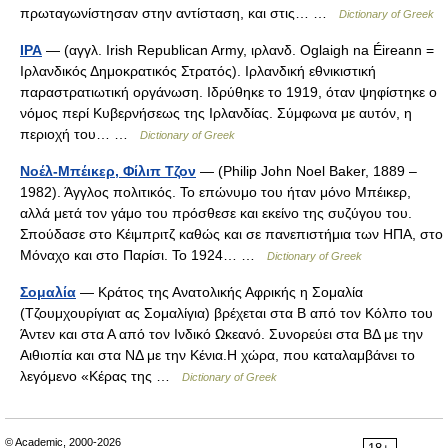
πρωταγωνίστησαν στην αντίσταση, και στις… …
Dictionary of Greek
ΙΡΑ
— (αγγλ. Irish Republican Army, ιρλανδ. Οglaigh na Éireann =
Ιρλανδικός Δημοκρατικός Στρατός). Ιρλανδική εθνικιστική
παραστρατιωτική οργάνωση. Ιδρύθηκε το 1919, όταν ψηφίστηκε ο
νόμος περί Κυβερνήσεως της Ιρλανδίας. Σύμφωνα με αυτόν, η
περιοχή του… …
Dictionary of Greek
Νοέλ-Μπέικερ, Φίλιπ Τζον
— (Philip John Noel Baker, 1889 –
1982). Άγγλος πολιτικός. Το επώνυμο του ήταν μόνο Μπέικερ,
αλλά μετά τον γάμο του πρόσθεσε και εκείνο της συζύγου του.
Σπούδασε στο Κέιμπριτζ καθώς και σε πανεπιστήμια των ΗΠΑ, στο
Μόναχο και στο Παρίσι. Το 1924… …
Dictionary of Greek
Σομαλία
— Κράτος της Ανατολικής Αφρικής η Σομαλία
(Tζουμχουρίγιατ ας Σομαλίγια) βρέχεται στα Β από τον Kόλπο του
Άντεν και στα Α από τον Iνδικό Ωκεανό. Συνορεύει στα ΒΔ με την
Aιθιοπία και στα ΝΔ με την Kένια.H χώρα, που καταλαμβάνει το
λεγόμενο «Kέρας της …
Dictionary of Greek
© Academic, 2000-2026