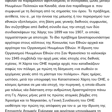
όφειλαν να παραμείνουν αφοπλισμένες οι συνοριακές ζώνες μεταξύ
Ηνωμένων Πολιτειών και Καναδά, είναι ένα παράδειγμα α. που
συμφωνεί με τη δεύτερη από τις σημασίες του όρου. Το πρόβλημα,
αντίθετα, του α., με την έννοια της μείωσης ή του περιορισμού των
εθνικών εξοπλισμών, στη βάση μιας γενικής διεθνούς συμφωνίας,
δεν συζητήθηκε από διεθνή σύνοδο έως την εποχή των δύο
συνδιασκέψεων της Χάγης του 1899 και του 1907, οι οποίες
τερματίστηκαν με αποτυχία. Το ίδιο πρόβλημα ξαναπαρουσιάστηκε
αργότερα στους κόλπους της Κοινωνίας των Εθνών αρχικά και
αργότερα του Οργανισμού Ηνωμένων Εθνών. Η ίδρυση του
Οργανισμού Ηνωμένων Εθνών στο Σαν Φρανσίσκο το καλοκαίρι
του 1945 συμβόλιζε την αρχή μιας νέας εποχής στις διεθνείς
σχέσεις. Η Χάρτα του ΟΗΕ περιείχε αρχές που καταδικάζουν
σαφώς τον πόλεμο, με πρώτη τη δέσμευση «να σωθούν οι
ερχόμενες γενιές από τη μάστιγα του πολέμου». Λίγες ημέρες,
ωστόσο, μετά την υπογραφή του Καταστατικού Χάρτη του OHE, ο
κόσμος έμπαινε σε μια νέα εποχή, την πυρηνική, η οποία έδωσε
μια τελείως νέα διάσταση στην ανθρώπινη δραστηριότητα πάνω
στη Γη. Λίγους μήνες μετά τις πρώτες ατομικές βόμβες στη
Χιροσίμα και το Ναγκασάκι, η Γενική Συνέλευση του ΟΗΕ
υιοθέτησε την πρώτη της απόφαση για τον α. με την ίδρυση της
Επιτροπής Ατομικής Ενέργειας και αργότερα υπογράμμισε τη