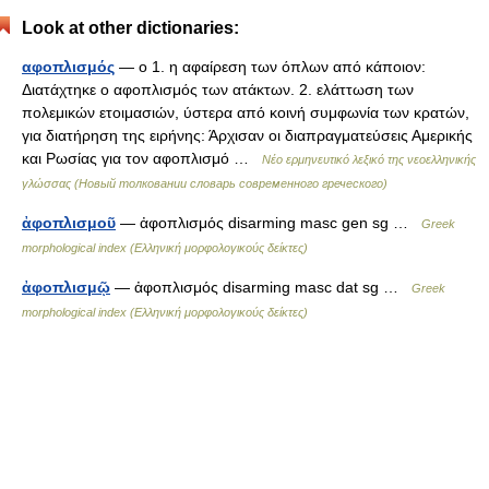
Look at other dictionaries:
αφοπλισμός
— ο 1. η αφαίρεση των όπλων από κάποιον:
Διατάχτηκε ο αφοπλισμός των ατάκτων. 2. ελάττωση των
πολεμικών ετοιμασιών, ύστερα από κοινή συμφωνία των κρατών,
για διατήρηση της ειρήνης: Άρχισαν οι διαπραγματεύσεις Αμερικής
και Ρωσίας για τον αφοπλισμό …
Νέο ερμηνευτικό λεξικό της νεοελληνικής
γλώσσας (Новый толковании словарь современного греческого)
ἀφοπλισμοῦ
— ἀφοπλισμός disarming masc gen sg …
Greek
morphological index (Ελληνική μορφολογικούς δείκτες)
ἀφοπλισμῷ
— ἀφοπλισμός disarming masc dat sg …
Greek
morphological index (Ελληνική μορφολογικούς δείκτες)