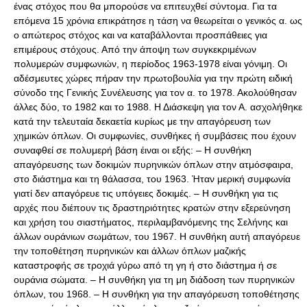
ένας στόχος που θα μπορούσε να επιτευχθεί σύντομα. Για τα
επόμενα 15 χρόνια επικράτησε η τάση να θεωρείται ο γενικός α. ως
ο απώτερος στόχος και να καταβάλλονται προσπάθειες για
επιμέρους στόχους. Από την άποψη των συγκεκριμένων
πολυμερών συμφωνιών, η περίοδος 1963-1978 είναι γόνιμη. Οι
αδέσμευτες χώρες πήραν την πρωτοβουλία για την πρώτη ειδική
σύνοδο της Γενικής Συνέλευσης για τον α. το 1978. Ακολούθησαν
άλλες δύο, το 1982 και το 1988. Η Διάσκεψη για τον Α. ασχολήθηκε
κατά την τελευταία δεκαετία κυρίως με την απαγόρευση των
χημικών όπλων. Οι συμφωνίες, συνθήκες ή συμβάσεις που έχουν
συναφθεί σε πολυμερή βάση έιναι οι εξής: – Η συνθήκη
απαγόρευσης των δοκιμών πυρηνικών όπλων στην ατμόσφαιρα,
στο διάστημα και τη θάλασσα, του 1963. Ήταν μερική συμφωνία
γιατί δεν απαγόρευε τις υπόγειες δοκιμές. – Η συνθήκη για τις
αρχές που διέπουν τις δραστηριότητες κρατών στην εξερεύνηση
και χρήση του σιαστήματος, περιλαμβανόμενης της Σελήνης και
άλλων ουράνιων σωμάτων, του 1967. Η συνθήκη αυτή απαγόρευε
την τοποθέτηση πυρηνικών και άλλων όπλων μαζικής
καταστροφής σε τροχιά γύρω από τη γη ή στο διάστημα ή σε
ουράνια σώματα. – Η συνθήκη για τη μη διάδοση των πυρηνικών
όπλων, του 1968. – Η συνθήκη για την απαγόρευση τοποθέτησης