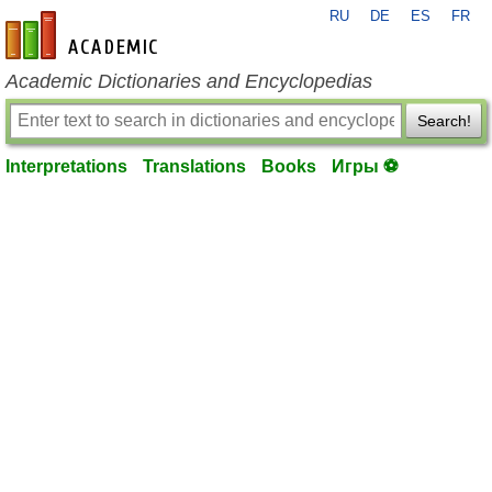
RU
DE
ES
FR
en-academic.com
Academic Dictionaries and Encyclopedias
Search!
Interpretations
Translations
Books
Игры ⚽