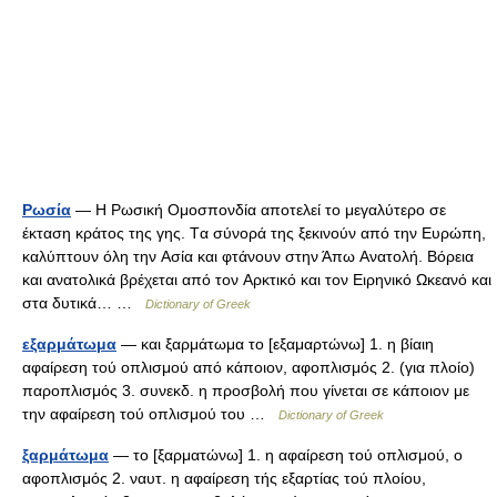
Ρωσία
— H Pωσική Oμοσπονδία αποτελεί το μεγαλύτερο σε
έκταση κράτος της γης. Tα σύνορά της ξεκινούν από την Eυρώπη,
καλύπτουν όλη την Aσία και φτάνουν στην Άπω Aνατολή. Bόρεια
και ανατολικά βρέχεται από τον Aρκτικό και τον Eιρηνικό Ωκεανό και
στα δυτικά… …
Dictionary of Greek
εξαρμάτωμα
— και ξαρμάτωμα το [εξαμαρτώνω] 1. η βίαιη
αφαίρεση τού οπλισμού από κάποιον, αφοπλισμός 2. (για πλοίο)
παροπλισμός 3. συνεκδ. η προσβολή που γίνεται σε κάποιον με
την αφαίρεση τού οπλισμού του …
Dictionary of Greek
ξαρμάτωμα
— το [ξαρματώνω] 1. η αφαίρεση τού οπλισμού, ο
αφοπλισμός 2. ναυτ. η αφαίρεση τής εξαρτίας τού πλοίου,