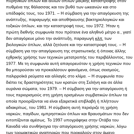
πυρηνικών όπλων και άλλων όπλων μαζικής καταστροφής στον
πυθμένα της θάλασσας και τον βυθό των ωκεανών και στο
υπέδαφός τους, του 1971. – Η σύμβαση για την απαγόρευση της
ανάπτυξης, παραγωγής και αποθήκευσης βακτηριολογικών και
τοξικών όπλων, και την καταστροφή τους, του 1972. Ήταν η
πρώτη διεθνής συμφωνία που πρότεινε ένα αληθινό μέτρο α., γιατί
δεν απαγόρευε μόνο την ανάπτυξη, παραγωγή
κλπ.
των
βιολογικών όπλων, αλλά ζητόυσε και την καταστροφή τους. – Η
σύμβαση για την απαγόρευση της στρατιωτικής ή όποιας άλλης
εχθρικής χρήσης των τεχνικών μετατροπής του περιβάλλοντος, του
1977. Με τη συμφωνία αυτή απαγορευόταν η χρήση τεχνικών που
θα μπορούσαν να προκαλέσουν φαινόμενα, όπως σεισμούς,
παλιρροϊκά ρεύματα και αλλαγές στο κλίμα. – Η συμφωνία που
διέπει τις δραστηριότητες των κρατών στη Σελήνη και σε άλλα
ουράνια σώματα, του 1979. – Η σύμβαση για την απαγόρευση ή
τους περιορισμούς στη χρήση ορισμένων συμβατικών όπλων τα
οποία προορίζονται να είναι εξαιρετικά επιβλαβή ή πλήττουν
αδιακρίτως, του 1981. Η σύμβαση αυτή περιόριζε τη χρήση
ναρκών, παγίδων, εμπρηστικών όπλων και θραυσμάτων που δεν
εντοπίζονται αμέσως. Το 1997 υπογράφηκε στην Οτάβα του
Καναδά νέα συνθήκηγια την απαγόρευση χρήσης ναρκών, λόγω
των τρομακτικών αναπηριών που προκαλούν στον άμαχο