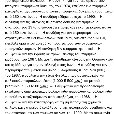
του πυρηνικού πολέμου. – Η συνθήκη για τον περιορισμό των
υπόγειων πυρηνικών δοκιμών, του 1974, επέβαλε ένα πυρηνικό
κατώφλι, απαγορεύοντας υπόγειες πυρηνικές δοκιμές ισχύος πάνω
από 150 κιλοτόνους. Η συνθήκη τέθηκε σε ισχύ το 1990. – Η
συνθήκη για τις υπόγειες πυρηνικές δοκιμές για ειρηνικούς
σκοπούς, του 1976, απαγορεύει επίσης κάθε έκρηξη ισχύος πάνω
από 150 κιλοτόνους. – Η συνθήκη για τον περιορισμό των
στρατηγικών επιθετικών όπλων, του 1979, γνωστή ως SALT-II,
επέβαλε όρια στον αριθμό και τους τύπους των στρατηγικών
πυρηνικών φορέων. Η συνθήκη δεν εφαρμόστηκε ποτέ. – Η
συμφωνία για την ίδρυση κέντρων μείωσης του πυρηνικού
κινδύνου, του 1987. Με αυτήν ιδρύθηκαν κέντρα στην Ουάσινγκτον
και τη Μόσχα για την ανταλλαγή στοιχείων. – Η συνθήκη για τον
περιορισμό των μέσου και μικρού βεληνεκούς πυραύλων (INF),
του 1987, προβλέπει την εξάλειψη όλων των αμερικανικών και
σοβιετικών πυραύλων μέσου (1.000-5.500
χλμ.
) και μικρού
βεληνεκούς (500-100
χλμ.
). – Η συμφωνία για προειδοποίηση
εκτόξευσης διηπειρωτικών βαλλιστικών πυραύλων και βαλλιστικών
πυραύλων εκτοξευόμενων από υποβρύχια, του 1988. – Η
συμφωνία για την καταστροφή και τη μη παραγωγή χημικών
όπλων, και για μέτρα διευκόλυνσης της πολυμερούς σύμβασης για
την απαγόρευση των χημικών όπλων, του 1990. Με τη συμφωνία